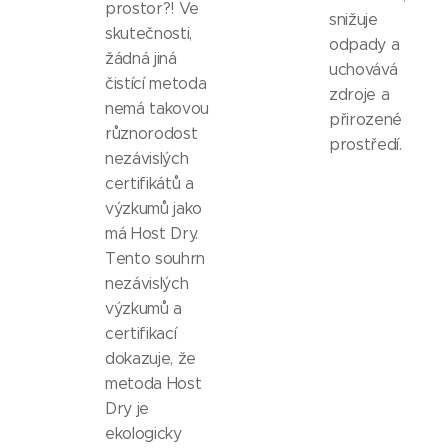
prostor?! Ve
snižuje
skutečnosti,
odpady a
žádná jiná
uchovává
čistící metoda
zdroje a
nemá takovou
přirozené
různorodost
prostředí.
nezávislých
certifikátů a
výzkumů jako
má Host Dry.
Tento souhrn
nezávislých
výzkumů a
certifikací
dokazuje, že
metoda Host
Dry je
ekologicky