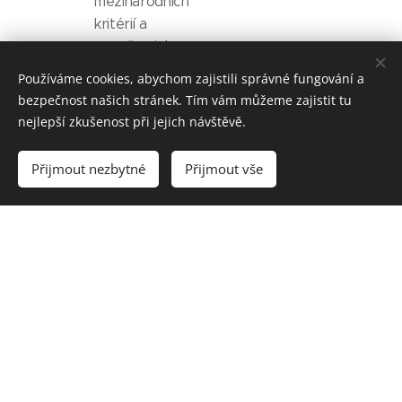
mezinárodních
kritérií a
označen jako
bezpečný a
Používáme cookies, abychom zajistili správné fungování a
efektivní k
bezpečnost našich stránek. Tím vám můžeme zajistit tu
použití na
nejlepší zkušenost při jejich návštěvě.
vlněných
kobercích a
Přijmout nezbytné
Přijmout vše
rohožích. Při
použití dle
instrukcí, tyto
produkty
nezapříčiní
poškození
vlákna nebo
barvy a
nenapomáhá
rapidnímu