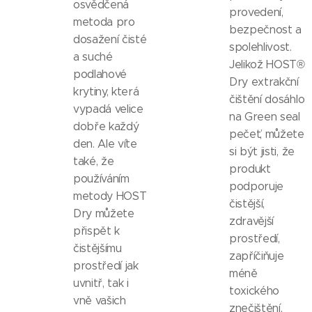
osvědčená
provedení,
metoda pro
bezpečnost a
dosažení čisté
spolehlivost.
a suché
Jelikož HOST®
podlahové
Dry extrakční
krytiny, která
čištění dosáhlo
vypadá velice
na Green seal
dobře každý
pečeť, můžete
den. Ale víte
si být jisti, že
také, že
produkt
používáním
podporuje
metody HOST
čistější,
Dry můžete
zdravější
přispět k
prostředí,
čistějšímu
zapříčiňuje
prostředí jak
méně
uvnitř, tak i
toxického
vně vašich
znečištění,