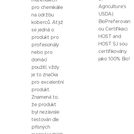
Agriculture's
pro chemikálie
USDA)
na údržbu
BioPreferovan
koberců. Ať již
ou Certifikaci.
se jedná o
HOST and
produkt pro
HOST SJ sou
profesionály
certifikovány
nebo pro
jako 100% Bio!
domácí
použití, vždy
je to značka
pro excelentní
produkt.
Znamená to,
že produkt
byl nezávisle
testován dle
přísných