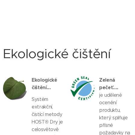
Ekologické čištění
Ekologické
Zelená
čištění...
pečeť....
je udělené
Systém
ocenění
extrakční,
produktu,
čistící metody
který splňuje
HOST® Dry je
přísné
celosvětově
požadavky na