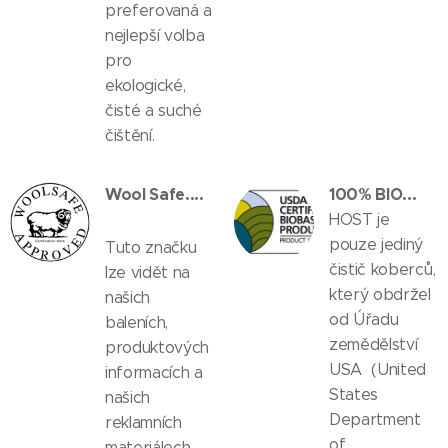
preferovaná a
nejlepší volba
pro
ekologické,
čisté a suché
čištění.
Wool Safe....
100% BIO...
HOST je
pouze jediný
Tuto značku
čistič koberců,
lze vidět na
který obdržel
našich
od Úřadu
baleních,
zemědělství
produktových
USA (United
informacích a
States
našich
Department
reklamních
of
materiálech